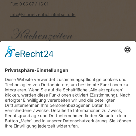
Fax: 0 66 67 / 15 01
info@schuetzenhof-ulmbach.de
Di. bis Sa.: 17.00 Uhr – 21.00 Uhr
So.: 11.00 Uhr – 14.00 Uhr und
17.00 Uhr – 20.00 Uhr
Änderungen vorbehalten
Einzelzimmer
ohne Frühstück 50€