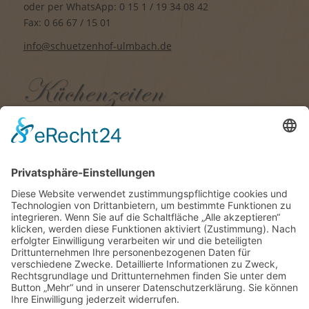
oder per WhatsApp: 0 15 1 / 19 34 08 42
Fax: 0 66 67 / 15 01
info@schuetzenhof-ulmbach.de
Di. bis Sa.: 17.00 Uhr – 21.00 Uhr
So.: 11.00 Uhr – 14.00 Uhr und
17.00 Uhr – 20.00 Uhr
Änderungen vorbehalten
Einzelzimmer